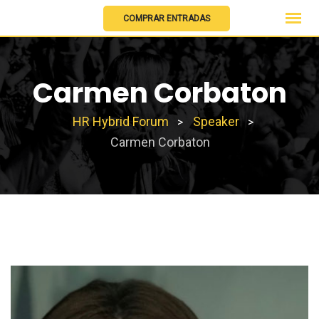
COMPRAR ENTRADAS
Skip
to
Carmen Corbaton
content
HR Hybrid Forum
Speaker
>
>
Carmen Corbaton