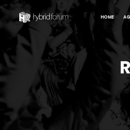
Skip
to
HOME
AG
content
R